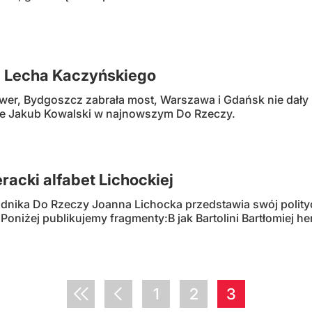
a Lecha Kaczyńskiego
wer, Bydgoszcz zabrała most, Warszawa i Gdańsk nie dały
sze Jakub Kowalski w najnowszym Do Rzeczy.
eracki alfabet Lichockiej
nika Do Rzeczy Joanna Lichocka przedstawia swój polityczno
Poniżej publikujemy fragmenty:B jak Bartolini Bartłomiej he
1
2
3