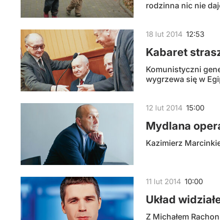
rodzinna nic nie daj
18
lut
2014
12:53
Kabaret stra
Komunistyczni gener
wygrzewa się w Egip
12
lut
2014
15:00
Mydlana oper
Kazimierz Marcinkie
11
lut
2014
10:00
Układ widział
Z Michałem Rachoni