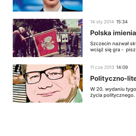
14
sty
2014
15:34
Polska imieni
Szczecin nazwał sk
wciąż się gra - pi
11
cze
2013
14:09
Polityczno-lit
W 20. wydaniu tygod
życia politycznego. 