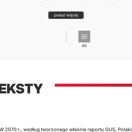
pokaż więcej
TEKSTY
W 2070 r., według tworzonego właśnie raportu GUS, Polakó