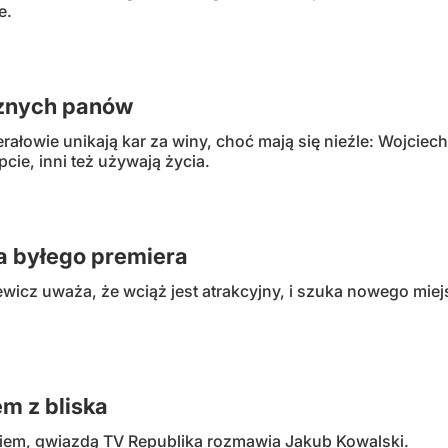
e.
sznych panów
ałowie unikają kar za winy, choć mają się nieźle: Wojcie
cie, inni też używają życia.
a byłego premiera
wicz uważa, że wciąż jest atrakcyjny, i szuka nowego miej
em z bliska
em, gwiazdą TV Republika rozmawia Jakub Kowalski.